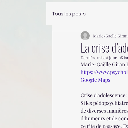
Tous les posts
Marie-Gaelle Giran
La crise d’ad
Dernière mise à jour :
18 ja
Marie-Gaëlle Giran 
https://www.psychol
Google Maps
Crise d'adolescence:
Si les pédopsychiatre
de diverses manières 
d’humeurs et de cond
ce rite de passage. Da