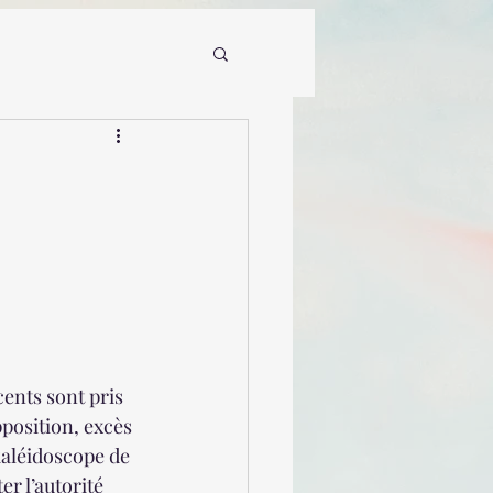
cents sont pris 
pposition, excès 
kaléidoscope de 
r l’autorité  