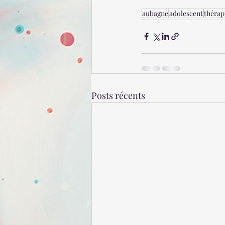
aubagne
adolescent
thérapi
Posts récents