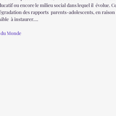
ucatif ou encore le milieu social dans lequel il  évolue. Ce
égradation des rapports  parents-adolescents, en raison 
ible  à instaurer....
et du Monde