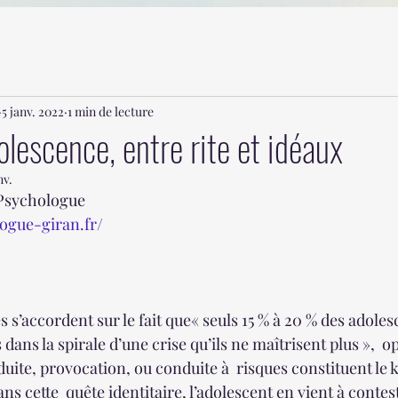
5 janv. 2022
1 min de lecture
olescence, entre rite et idéaux
nv.
Psychologue
ogue-giran.fr/
s s’accordent sur le fait que« seuls 15 % à 20 % des adoles
dans la spirale d’une crise qu’ils ne maîtrisent plus »,  o
uite, provocation, ou conduite à  risques constituent le 
ns cette  quête identitaire, l’adolescent en vient à conteste